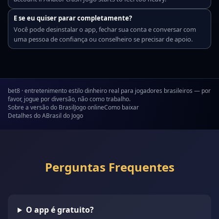
E se eu quiser parar completamente?
Você pode desinstalar o app, fechar sua conta e conversar com
uma pessoa de confiança ou conselheiro se precisar de apoio.
bet8 · entretenimento estilo dinheiro real para jogadores brasileiros — por
favor, jogue por diversão, não como trabalho.
Sobre a versão do Brasil
Jogo online
Como baixar
Detalhes do ABrasil do Jogo
Perguntas Frequentes
O app é gratuito?