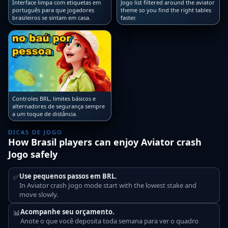
Interface limpa com etiquetas em
Jogo list filtered around the aviator
português para que jogadores
theme so you find the right tables
brasileiros se sintam em casa.
faster.
Controles BRL, limites básicos e
alternadores de segurança sempre
a um toque de distância.
DICAS DE JOGO
How Brasil players can enjoy Aviator crash
Jogo safely
Use pequenos passos em BRL.
✅
In Aviator crash Jogo mode start with the lowest stake and
move slowly.
Acompanhe seu orçamento.
📊
Anote o que você deposita toda semana para ver o quadro