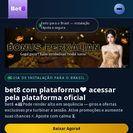
Feito para o Brasil — instalação
rápida e segura
GUIA DE INSTALAÇÃO PARA O BRASIL
bet8 com plataforma❤️ acessar
pela plataforma oficial
bet8 🔥🎰 Pode render alto em sequência — giros e ofertas
exclusivas pra turbinar a sessão. Ative promoções e aumente
suas chances ⚡️. Aposte com calma ⏳.
Baixar Agora
⬇️