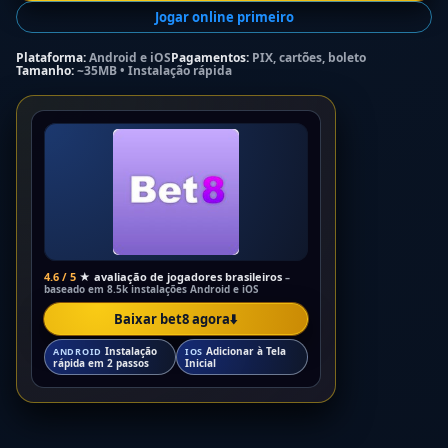
Jogar online primeiro
Plataforma:
Android e iOS
Pagamentos:
PIX, cartões, boleto
Tamanho:
~35MB • Instalação rápida
4.6 / 5
★ avaliação de jogadores brasileiros
–
baseado em 8.5k instalações Android e iOS
Baixar bet8 agora
⬇️
Instalação
Adicionar à Tela
ANDROID
IOS
rápida em 2 passos
Inicial