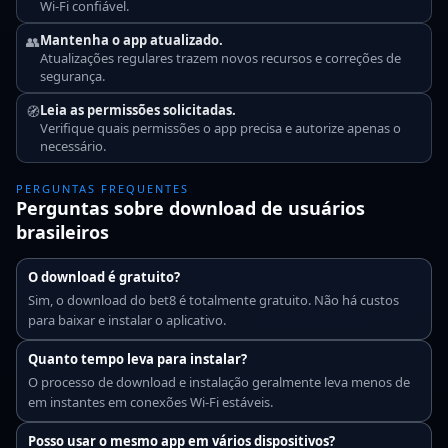
Wi-Fi confiável.
Mantenha o app atualizado.
👥
Atualizações regulares trazem novos recursos e correções de
segurança.
Leia as permissões solicitadas.
🧭
Verifique quais permissões o app precisa e autorize apenas o
necessário.
PERGUNTAS FREQUENTES
Perguntas sobre download de usuários
brasileiros
O download é gratuito?
Sim, o download do bet8 é totalmente gratuito. Não há custos
para baixar e instalar o aplicativo.
Quanto tempo leva para instalar?
O processo de download e instalação geralmente leva menos de
em instantes em conexões Wi-Fi estáveis.
Posso usar o mesmo app em vários dispositivos?