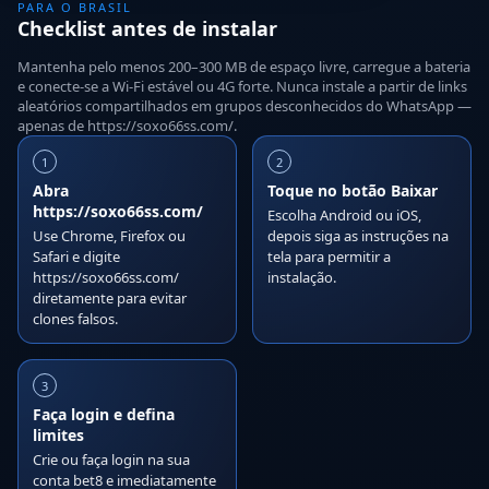
PARA O BRASIL
Checklist antes de instalar
Mantenha pelo menos 200–300 MB de espaço livre, carregue a bateria
e conecte-se a Wi‑Fi estável ou 4G forte. Nunca instale a partir de links
aleatórios compartilhados em grupos desconhecidos do WhatsApp —
apenas de https://soxo66ss.com/.
1
2
Abra
Toque no botão Baixar
https://soxo66ss.com/
Escolha Android ou iOS,
Use Chrome, Firefox ou
depois siga as instruções na
Safari e digite
tela para permitir a
https://soxo66ss.com/
instalação.
diretamente para evitar
clones falsos.
3
Faça login e defina
limites
Crie ou faça login na sua
conta bet8 e imediatamente